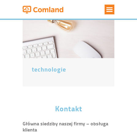
oferta
o firmie
blog
partnerzy
technologie
kontakt
Kontakt
Główna siedziby naszej firmy – obsługa
klienta