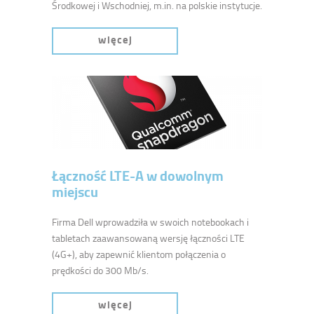
Środkowej i Wschodniej, m.in. na polskie instytucje.
więcej
Łączność LTE-A w dowolnym
miejscu
Firma Dell wprowadziła w swoich notebookach i
tabletach zaawansowaną wersję łączności LTE
(4G+), aby zapewnić klientom połączenia o
prędkości do 300 Mb/s.
więcej